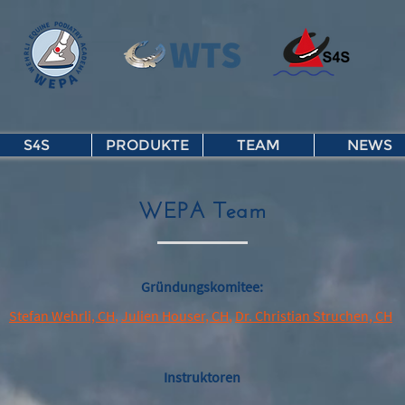
S4S
PRODUKTE
TEAM
NEWS
WEPA Team
Gründungskomitee:
Stefan Wehrli, CH
,
Julien Houser, CH
,
Dr. Christian Struchen, CH
Instruktoren