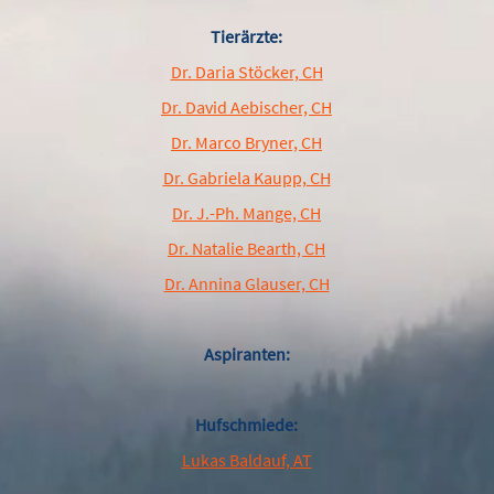
Tierärzte:
Dr. Daria Stöcker, CH
Dr. David Aebischer, CH
Dr. Marco Bryner, CH
Dr. Gabriela Kaupp, CH
Dr. J.-Ph. Mange, CH
Dr. Natalie Bearth, CH
Dr. Annina Glauser, CH
Aspiranten:
Hufschmiede:
Lukas Baldauf, AT