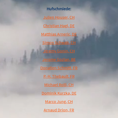
Hufschmiede:
Julien Houser, CH
Christian Hagl, DE
Matthias Arneric, DE
Simon Schwab, CH
Jérémy Gonin, CH
Jerome Gozlan, BE
Donatien Schmitt, FR
P.-H. Thebault, FR
Michael Rolli, CH
Dominik Kurzka, DE
Marco Jung, CH
Arnaud Drion, FR