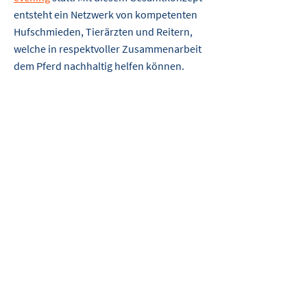
entsteht ein Netzwerk von kompetenten
Hufschmieden, Tierärzten und Reitern,
welche in respektvoller Zusammenarbeit
dem Pferd nachhaltig helfen können.
Vom jungen Hufschmied bis zum erfahrenen
Tierarzt, alle schätzen den detaillierten
Unterricht von Stefan Wehrli.
v.l.n.r.: Joao Neto USA, Simon Schwab CH,
Jeremy Gonin CH, Andreas Kimmig DE, Stefan
Wehrli CH, Julien Houser CH, Dr. Raul J. Bras